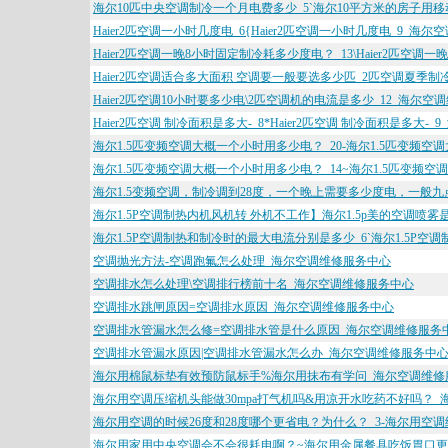
海尔10匹中央空调制冷一个月电费多少_5`海尔10平方米的房子用
Haier2匹空调一小时几度电_6{Haier2匹空调一小时几度电_9_海
Haier2匹空调一晚8小时固定制冷耗多少度电？_13\Haier2匹空
Haier2匹空调适合多大面积 空调要一般要选多少匹_2匹空调夏季
Haier2匹空调10小时要多少电\2匹空调机的电流是多少_12_海尔
Haier2匹空调 制冷面积是多大-_8*Haier2匹空调 制冷面积是多大
海尔1.5匹变频空调大概一个小时用多少电？_20-海尔1.5匹变频
海尔1.5匹变频空调大概一个小时用多少电？_14~海尔1.5匹变频
海尔1.5变频空调，制冷调到28度，一个晚上需要多少度电，一般九点
海尔1.5P空调制热内机风机转 外机不工作】海尔1.5p美的空调喷
海尔1.5P空调制热和制冷时的最大电流分别是多少_6`海尔1.5P
空调抛光方法-空调跑氟怎么处理_海尔空调维修服务中心
空调排水怎么处理\空调排行榜前十名_海尔空调维修服务中心
空调排水跳闸原因=空调排水原因_海尔空调维修服务中心
空调排水管漏水怎么修=空调排水管是什么原因_海尔空调维修服务
空调排水管漏水原因|空调排水管漏水怎么办_海尔空调维修服务中
海尔用棉鼠标垫有效预防鼠标手%海尔用抹布有学问_海尔空调维修
海尔用空调压缩机头能做30mpa打气机吗&用凉开水吃药不好吗？
海尔用空调的时候26度和28度哪个更省电？为什么？_3-海尔用空
海尔用家用中央空调会不会很耗电啊？~海尔用金属餐具吃饭胃口更