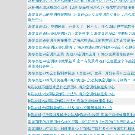
冰柜插电显示欠压怎么回事+冰柜插上电源不动了怎么办_海尔空调
冰柜侧面结冰块怎么回事【冰柜侧面有洞怎么办_海尔空调维修服务
海尔奥迪q5的空调按键图解_1+奥迪q5启动后空调自动开启，怎么
服务中心
海尔奥迪Q5，空调风量，开最大了，风不大。什么原因 也空滤芯换
海尔奥迪a6压缩机空调压力正常是多少_1-海尔奥迪A62.4空调压
海尔奥迪a6空调开关在哪里_2*海尔奥迪a6压缩机空调压力正常是
海尔奥迪a6l空调压缩机通病_2_海尔奥迪a6l空调制冷不稳定什么
海尔奥迪a4空调怎么关+奥迪A4空调怎么开_1_海尔空调维修服务中
海尔奥迪a4l空调制冷效果差 和这个有关系吗 在什么位置这个传感器
调维修服务中心
海尔奥迪a3怎么切换制冷制热_1,奥迪a4l开空调一开始有异味过
海尔奥迪a3冷风开关在哪=海尔奥迪a3怎么切换空调的制冷制热？
lg洗衣机不能脱水是什么原因&_海尔空调维修服务中心
lg洗衣机ue故障以及解决办法%_海尔空调维修服务中心
lg洗衣机te故障以及解决办法=_海尔空调维修服务中心
lg洗衣机r故障以及解决办法&_海尔空调维修服务中心
lg洗衣机pF故障以及解决办法&lg洗衣机r故障_海尔空调维修服务中
海尔70平的厅要用什么样的空调_海尔70平方,4米高的门面房用多
海尔50格力空调每小时耗电多少？*50型空调配多少平方米客厅和