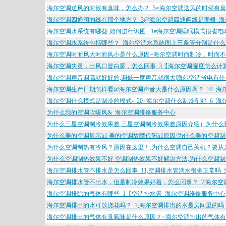
海尔空调送风的时候有臭味，怎么办？_5=海尔空调送风的时候有臭
海尔空调四通阀的线在那个地方？_3@海尔空调四通阀线是哪根_
海尔空调水系统有哪些-如何进行识图-_1#海尔空调睡眠模式很省电
海尔空调水系统包括哪些？_海尔空调水系统图上三条管分别是什么
海尔空调时而风大时而风小是什么原因~海尔空调时而制冷，时而不
海尔空调失灵，出风口冒白雾，怎么回事_3【海尔空调湿度怎么计
海尔空调声音调高就好好的,调低一度声音就很大|海尔空调省电有
海尔空调生产日期怎样看@海尔空调声音大是什么原因啊？_34_海
海尔空调什么模式是制冷的模式-_20=海尔空调什么制冷剂好_6_
为什么我的空调吹暖风&_海尔空调维修服务中心
为什么三星空调制冷效果差 三星空调制冷效果差原因介绍）为什么
为什么美的空调显示h1 美的空调故障代码h1原因/为什么美的空调制
为什么空调制热有冷风？原因在这里！,为什么空调自己关机？要从
为什么空调制热效果不好 空调制热效果不好解决方法,为什么空调
海尔空调排水管不排水是怎么回事_11,空调排水管滴水很多正常吗
海尔空调排水管不出水，但是制冷效果好着，怎么回事？_7|海尔空
海尔空调排除的气体有哪些_1【空调排水管_海尔空调维修服务中心
海尔空调排出的水可以浇花吗？_3,海尔空调排出的水是房间里的吗
海尔空调排出的气体有臭氧味是什么原因？=海尔空调排出的气体有