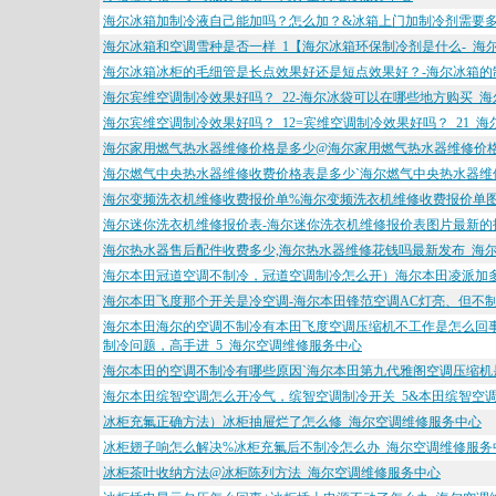
海尔冰箱加制冷液自己能加吗？怎么加？&冰箱上门加制冷剂需要多
海尔冰箱和空调雪种是否一样_1【海尔冰箱环保制冷剂是什么-_海
海尔冰箱冰柜的毛细管是长点效果好还是短点效果好？-海尔冰箱的制
海尔宾维空调制冷效果好吗？_22-海尔冰袋可以在哪些地方购买_
海尔宾维空调制冷效果好吗？_12=宾维空调制冷效果好吗？_21_
海尔家用燃气热水器维修价格是多少@海尔家用燃气热水器维修价格是
海尔燃气中央热水器维修收费价格表是多少`海尔燃气中央热水器维修
海尔变频洗衣机维修收费报价单%海尔变频洗衣机维修收费报价单图
海尔迷你洗衣机维修报价表-海尔迷你洗衣机维修报价表图片最新的
海尔热水器售后配件收费多少,海尔热水器维修花钱吗最新发布_海
海尔本田冠道空调不制冷，冠道空调制冷怎么开）海尔本田凌派加
海尔本田飞度那个开关是冷空调-海尔本田锋范空调AC灯亮、但不制
海尔本田海尔的空调不制冷有本田飞度空调压缩机不工作是怎么回事
制冷问题，高手进_5_海尔空调维修服务中心
海尔本田的空调不制冷有哪些原因`海尔本田第九代雅阁空调压缩机是
海尔本田缤智空调怎么开冷气，缤智空调制冷开关_5&本田缤智空调
冰柜充氟正确方法）冰柜抽屉烂了怎么修_海尔空调维修服务中心
冰柜翅子响怎么解决%冰柜充氟后不制冷怎么办_海尔空调维修服务
冰柜茶叶收纳方法@冰柜陈列方法_海尔空调维修服务中心