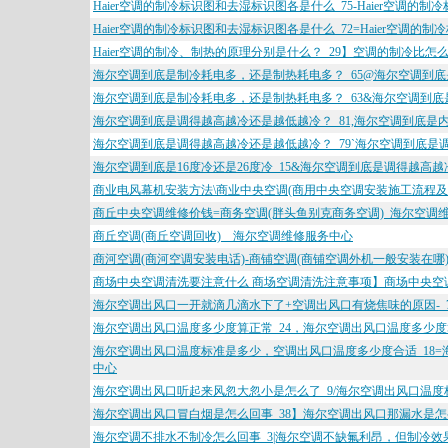
Haier空调的制冷标识图和去湿标识图各是什么_75-Haier空调
Haier空调的制冷标识图和去湿标识图各是什么_72=Haier空调
Haier空调的制冷、制热的原理分别是什么？_29】空调的制冷比怎么
海尔空调到底是制冷耗电多，还是制热耗电多？_65@海尔空调到底
海尔空调到底是制冷耗电多，还是制热耗电多？_63&海尔空调到底
海尔空调到底是调得越高越冷还是越低越冷？_81,海尔空调到底是内
海尔空调到底是调得越高越冷还是越低越冷？_79`海尔空调到底是
海尔空调到底是16度冷还是26度冷_15&海尔空调到底是调得越高越
商业电风幕机安装方法\商业中央空调(商用中央空调安装施工流程及
商丘中央空调维修价钱=商务空调(胖头鱼别克商务空调)_海尔空调
商丘空调(商丘空调回收)__海尔空调维修服务中心
商河空调(商河空调安装电话)-商铺空调(商铺空调外机一般安装在哪
商场中央空调清洗要注意什么 商场空调清洗注意事项】商场中央空
海尔空调出风口一开就滴几滴水下了+空调出风口有烧焦味的原因-_
海尔空调出风口温度多少度算正常_24，海尔空调出风口温度多少度
海尔空调出风口温度标准是多少，空调出风口温度多少度合适_18=
中心
海尔空调出风口听起来风忽大忽小是怎么了_9/海尔空调出风口温度
海尔空调出风口冒白烟是怎么回事_38】海尔空调出风口那漏水是怎
海尔空调不排水不制冷怎么回事_3|海尔空调不缺氟利昂，但制冷效