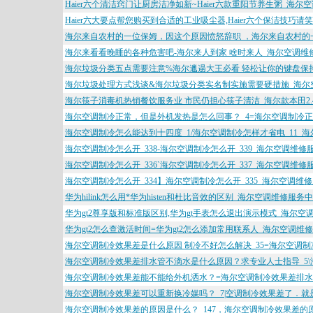
Haier六个清洁窍门让厨房洁净如新~Haier六款重阳节养生粥_海
Haier六大要点帮您购买到合适的工业吸尘器,Haier六个保洁技巧
海尔来自农村的一位保姆，因这个原因愤怒辞职 ，海尔来自农村的
海尔来看看晚睡的各种危害吧-海尔来人到家 啥时来人_海尔空调维
海尔垃圾分类五点需要注意%海尔邋遢大王必看 轻松让你的键盘保
海尔垃圾处理方式浅谈&海尔垃圾分类实名制实施需要硬措施_海尔
海尔筷子消毒机热销餐饮服务业 市民仍担心筷子清洁_海尔款本田2
海尔空调制冷正常，但是外机发热是怎么回事？_4=海尔空调制冷正
海尔空调制冷怎么能达到十四度_1/海尔空调制冷怎样才省电_11_
海尔空调制冷怎么开_338-海尔空调制冷怎么开_339_海尔空调维修
海尔空调制冷怎么开_336`海尔空调制冷怎么开_337_海尔空调维修
海尔空调制冷怎么开_334】海尔空调制冷怎么开_335_海尔空调维
华为hilink怎么用*华为histen和杜比音效的区别_海尔空调维修服务
华为gt2尊享版和标准版区别,华为gt手表怎么退出演示模式_海尔空
华为gt2怎么查激活时间=华为gt2怎么添加常用联系人_海尔空调维
海尔空调制冷效果差是什么原因 制冷不好怎么解决_35=海尔空调制
海尔空调制冷效果差排水管不滴水是什么原因？求专业人士指导_5\
海尔空调制冷效果差能不能给外机洒水？=海尔空调制冷效果差排水
海尔空调制冷效果差可以重新换冷媒吗？_7|空调制冷效果差了．就
海尔空调制冷效果差的原因是什么？_147，海尔空调制冷效果差的