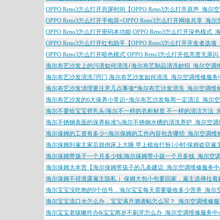
OPPO Reno3怎么打开息屏时间【OPPO Reno3怎么打开原声_海
OPPO Reno3怎么打开手电筒=OPPO Reno3怎么打开网络共享_
OPPO Reno3怎么打开密码本功能,OPPO Reno3怎么打开深色模
OPPO Reno3怎么打开红包助手【OPPO Reno3怎么打开开发者
OPPO Reno3怎么打开暗色模式`OPPO Reno3怎么打开低亮度无
海尔布艺沙发上的污渍如何清洗{海尔布艺制品清洗妙招_海尔空调
海尔布艺沙发清洗7窍门,海尔布艺沙发如何清洗_海尔空调维修服务
海尔布艺沙发清理要注意几点事项*海尔布艺沙发清洗_海尔空调维
海尔布艺沙发的6大保养小常识=海尔布艺沙发每周一定清洁_海尔
海尔不要给宝宝挤乳头/海尔不一样的衣柜材质 不一样的清洁方法_
海尔不锈钢表面的保养标准%海尔不锈钢水槽的清洗养护_海尔空调
海尔保姆的工资有多少=海尔保姆的工作内容包含哪些_海尔空调维
海尔保姆到雇主家后就倒床上大睡 早上梳妆打扮1小时/保姆盗窃雇
海尔保姆带孩子一个月多少钱\海尔保姆带小孩一个月多钱_海尔空
海尔保姆大本营【海尔保姆带孩子的几条建议_海尔空调维修服务中
海尔保姆不得泄露雇主隐私 ）保姆大包小包要回家，雇主选择拉着
海尔宝宝没吃饱的9个信号，海尔宝宝每天需要吸收多少营养_海尔
海尔宝宝流口水怎么办，宝宝满月酒请帖怎么写？_海尔空调维修服
海尔宝宝老咳嗽咋办&宝宝两岁不刷牙怎么办_海尔空调维修服务中