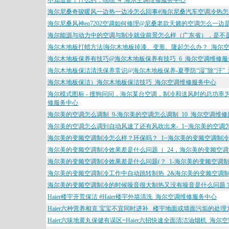
不知道是干什么的，嘿嘿_4_海尔空调维修服务中心
海尔尼桑奇骏暖风一边热一边冷怎么回事#海尔尼桑汽车空调冷热怎么
海尔尼桑风神eq7202空调如何修理@尼桑老款天籁的空调怎么一边
海尔能源与动力中的空调与制冷就业前景怎么样（广东省），是不是
海尔木地板打蜡方法|海尔木地板掉漆、变形、隆起怎么办？_海尔
海尔木地板保养有技巧@海尔木地板保养有技巧_6_海尔空调维修服
海尔木地板保洁清洗保养常识@海尔木地板保养-夏季防“湿”除“汗”
海尔木地板保洁）海尔木地板保洁技巧_海尔空调维修服务中心
海尔模式图标 - 搜狗问问，海尔某台空调，制冷和送风时的总功率为
修服务中心
海尔美的空调怎么调制_9-海尔美的空调怎么调制_10_海尔空调维
海尔美的空调怎么调到自动风速了还有风吹出来-_1~海尔美的空调
海尔美的变频空调制冷怎么样？环保吗？_1~海尔美的变频空调制冷
海尔美的变频空调制冷效果差是什么问题（_24，海尔美的变频空调
海尔美的变频空调制冷效果差是什么问题(？_1-海尔美的变频空调制
海尔美的变频空调制冷工作中自动跳转制热_2&海尔美的变频空调制
海尔美的变频空调制冷的时候噪音很大制热又没有噪音是什么问题？
Haier楼宇开荒保洁 #Haier楼宇外墙清洗_海尔空调维修服务中心
Haier六种营养相克 宝宝不宜同时进补 _楼宇地面或墙面污垢的处
Haier六味地黄丸保健有误区=Haier六招快速全面清洁油烟机_海