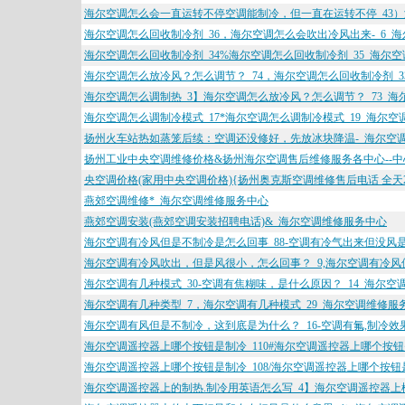
海尔空调怎么会一直运转不停空调能制冷，但一直在运转不停_43）
海尔空调怎么回收制冷剂_36，海尔空调怎么会吹出冷风出来-_6_
海尔空调怎么回收制冷剂_34%海尔空调怎么回收制冷剂_35_海尔
海尔空调怎么放冷风？怎么调节？_74，海尔空调怎么回收制冷剂_3
海尔空调怎么调制热_3】海尔空调怎么放冷风？怎么调节？_73_
海尔空调怎么调制冷模式_17*海尔空调怎么调制冷模式_19_海尔
扬州火车站热如蒸笼后续：空调还没修好，先放冰块降温-_海尔空
扬州工业中央空调维修价格&扬州海尔空调售后维修服务各中心--
央空调价格(家用中央空调价格){扬州奥克斯空调维修售后电话 全天
燕郊空调维修*_海尔空调维修服务中心
燕郊空调安装(燕郊空调安装招聘电话)&_海尔空调维修服务中心
海尔空调有冷风但是不制冷是怎么回事_88-空调有冷气出来但没风
海尔空调有冷风吹出，但是风很小，怎么回事？_9,海尔空调有冷风
海尔空调有几种模式_30-空调有焦糊味，是什么原因？_14_海尔空
海尔空调有几种类型_7，海尔空调有几种模式_29_海尔空调维修服
海尔空调有风但是不制冷，这到底是为什么？_16-空调有氟,制冷效
海尔空调遥控器上哪个按钮是制冷_110#海尔空调遥控器上哪个按钮
海尔空调遥控器上哪个按钮是制冷_108/海尔空调遥控器上哪个按钮是
海尔空调遥控器上的制热.制冷用英语怎么写_4】海尔空调遥控器上模