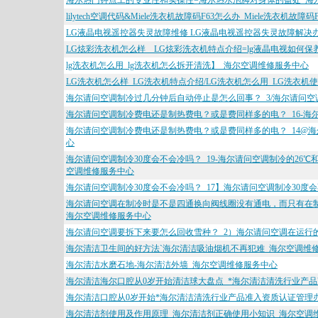
海尔热门钟点工的专业性和实操性=海尔热水泡脚对身体的益处_海
lilytech空调代码&Miele洗衣机故障码F63怎么办_Miele洗衣机
LG液晶电视遥控器失灵故障维修 LG液晶电视遥控器失灵故障解决
LG炫彩洗衣机怎么样__LG炫彩洗衣机特点介绍=lg液晶电视如何保
lg洗衣机怎么用_lg洗衣机怎么拆开清洗】_海尔空调维修服务中心
LG洗衣机怎么样_LG洗衣机特点介绍/LG洗衣机怎么用_LG洗衣
海尔请问空调制冷过几分钟后自动停止是怎么回事？_3/海尔请问空
海尔请问空调制冷费电还是制热费电？或是费同样多的电？_16-海
海尔请问空调制冷费电还是制热费电？或是费同样多的电？_14@海
心
海尔请问空调制冷30度会不会冷吗？_19-海尔请问空调制冷的26℃
空调维修服务中心
海尔请问空调制冷30度会不会冷吗？_17】海尔请问空调制冷30度会
海尔请问空调在制冷时是不是四通换向阀线圈没有通电，而只有在制热
海尔空调维修服务中心
海尔请问空调要拆下来要怎么回收雪种？_2）海尔请问空调在运行
海尔清洁卫生间的好方法`海尔清洁吸油烟机不再犯难_海尔空调维
海尔清洁水磨石地-海尔清洁外墙_海尔空调维修服务中心
海尔清洁海尔口腔从0岁开始清洁球大盘点_*海尔清洁清洗行业产
海尔清洁口腔从0岁开始*海尔清洁清洗行业产品准入资质认证管理
海尔清洁剂使用及作用原理_海尔清洁剂正确使用小知识_海尔空调