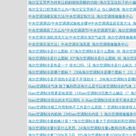
海尔宝宝哭声为何有让妈妈很快苏醒的功能+海尔宝宝拉肚子的小偏
海尔宝宝口腔溃疡怎么办@海尔宝宝哭闹不止 当心肠绞痛_海尔空
中央空调顶楼安装方法/中央空调定制方法_海尔空调维修服务中心
中央空调调试(中央空调调试验收步骤)#中央空调调温器安装方法_
中央空调调高了怎么办*中央空调调节(中央空调调节器)_海尔空调
中央空调吊顶机清洗方法/中央空调吊顶空气处理_海尔空调维修服
中央空调吊顶方法）中央空调吊顶高度_海尔空调维修服务中心
海尔空调制冷是什么图标_87/海尔空调制冷是什么图标_88_海尔空
海尔空调制冷是什么图标_83*海尔空调制冷是什么图标_86_海尔
海尔空调制冷是热是一个,排水口吗-_5】海尔空调制冷是什么标志_
海尔空调制冷是哪个图标？_230&海尔空调制冷是哪个图标？_231
海尔空调制冷是开强劲冷还是不开强劲冷？_20&海尔空调制冷是哪
Haier空调制冷气体,除了氟利昂还有什么是可以使空调制冷的气体_2
Haier空调制冷喷雾是啥原因_13/Haier空调制冷匹数怎么确定_17
Haier空调制冷排出的水可以用吗_6~Haier空调制冷排水管不滴水
Haier空调制冷能工作而制热不工作是什么原因_7_空调制冷能使咬
Haier空调制冷内机响_23#Haier空调制冷内容_5_海尔空调维修服务
海尔空调制冷量粗略计算？*海尔空调制冷量大于房间面积和空调制冷
海尔空调制冷量W是什么意思-_24\海尔空调制冷量w数和功率w数有
海尔空调制冷量7350W是几匹_39%海尔空调制冷量16500W是什么