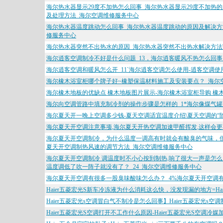
海尔热水器显示29度不加热怎么回事_海尔热水器显示29度不加热
及处理方法_海尔空调维修服务中心
海尔热水器温度跳动怎么回事_海尔热水器温度跳动的原因及解决方法
修服务中心
海尔热水器突然不出热水的原因_海尔热水器突然不出热水解决方法
海尔逍客空调制冷不好是什么问题_13，海尔逍客暖风不热怎么回事
海尔逍客空调和暖风怎么开_11`海尔逍客空调怎么使用-逍客空调
海尔橡木浴室柜哪个牌子好~橡塑保温材料施工及安装要点？_海尔
海尔橡木地板的优缺点 橡木地板图片展示-海尔橡木浴室柜导购 橡
海尔向空调管路中填充制冷剂的操作步骤是怎样的_1*海尔像煤气罐
海尔夏天开一晚上空调多少钱-夏天空调适宜温度介绍\夏天空调的“除
海尔夏天开空调注意事项,海尔夏天开热空调加速甲醛挥发,这样会更
海尔夏天开空调制冷，为什么温度一调高有时就会有酸臭的气味，但
夏天开空调制热风速的调节方法_海尔空调维修服务中心
海尔夏天开空调制冷 调温度时不小心按到制热,响了很大一声是怎么
温度调低了吹一阵子就没有了？_24_海尔空调维修服务中心
海尔夏天开空调有很多一股臭味酸味怎么办？_4%海尔夏天开空调
Haier五菱宏光S新车冷冻液为什么消耗这么快，没发现漏的地方=H
Haier五菱宏光s空调冒白气不制冷是怎么回事】Haier五菱宏光s空
Haier五菱宏光S空调打开不工作什么原因-Haier五菱宏光S空调冷