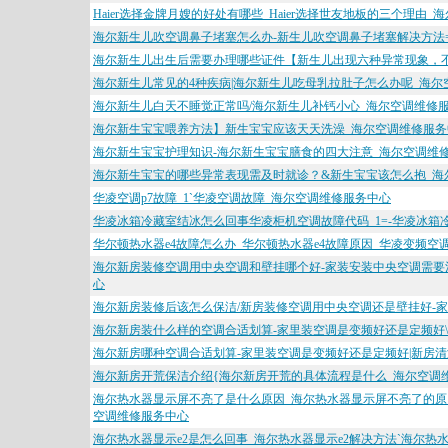
Haier选择金牌月嫂的好处有哪些_Haier选择世友地板的三个理由
海尔新生儿吹空调鼻子堵塞怎么办-新生儿吹空调鼻子堵塞解决方法
海尔新生儿出生后需要办理哪些证件【新生儿出现六种异常现象，
海尔新生儿常见的4种疾病|海尔新生儿吃母乳拉肚子怎么办呢_海尔
海尔新生儿白天不睡觉正常吗/海尔新生儿补钙小心_海尔空调维修
海尔新生宝宝喂养方法】新生宝宝应该天天洗澡_海尔空调维修服务
海尔新生宝宝护理知识-海尔新生宝宝膳食的四大注意_海尔空调维
海尔新生宝宝的哪些异常表现需及时就诊？&新生宝宝该怎么抱_海
华凌空调p7故障_1`华凌空调故障_海尔空调维修服务中心
华凌冰箱冷藏室结冰怎么回事华凌柜机空调故障代码_1=-华凌冰箱
华尔顿热水器e4故障怎么办_华尔顿热水器e4故障原因_华凌变频空
海尔新房装修空调用中央空调和壁挂哪个好-家装安装中央空调需要
心
海尔新房装修后该怎么保洁/新房装修空调用中央空调还是壁挂好-
海尔新房装什么样的空调合适划算-家里装空调是变频好还是定频好
海尔新房哪种空调合适划算-家里装空调是变频好还是定频好|新房
海尔新房开荒保洁介绍{海尔新房开荒的具体流程是什么_海尔空调
海尔热水器显示屏不亮了是什么原因_海尔热水器显示屏不亮了的原
空调维修服务中心
海尔热水器显示e2是怎么回事_海尔热水器显示e2解决方法`海尔热