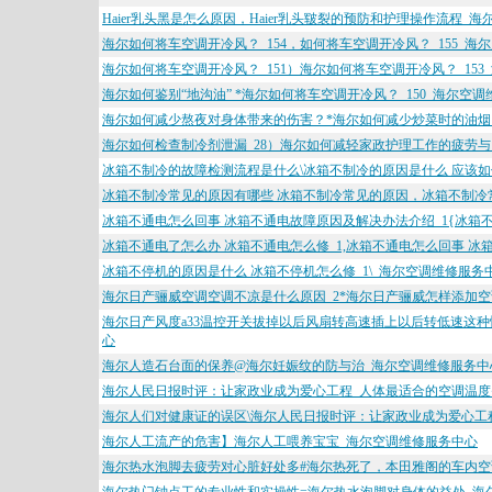
Haier乳头黑是怎么原因，Haier乳头皲裂的预防和护理操作流程_
海尔如何将车空调开冷风？_154，如何将车空调开冷风？_155_海
海尔如何将车空调开冷风？_151）海尔如何将车空调开冷风？_15
海尔如何鉴别“地沟油” *海尔如何将车空调开冷风？_150_海尔空
海尔如何减少熬夜对身体带来的伤害？*海尔如何减少炒菜时的油烟
海尔如何检查制冷剂泄漏_28）海尔如何减轻家政护理工作的疲劳
冰箱不制冷的故障检测流程是什么\冰箱不制冷的原因是什么 应该
冰箱不制冷常见的原因有哪些 冰箱不制冷常见的原因，冰箱不制冷常
冰箱不通电怎么回事 冰箱不通电故障原因及解决办法介绍_1{冰箱不
冰箱不通电了怎么办 冰箱不通电怎么修_1,冰箱不通电怎么回事 
冰箱不停机的原因是什么 冰箱不停机怎么修_1\_海尔空调维修服务
海尔日产骊威空调空调不凉是什么原因_2*海尔日产骊威怎样添加空
海尔日产风度a33温控开关拔掉以后风扇转高速插上以后转低速这
心
海尔人造石台面的保养@海尔妊娠纹的防与治_海尔空调维修服务中
海尔人民日报时评：让家政业成为爱心工程_人体最适合的空调温度
海尔人们对健康证的误区\海尔人民日报时评：让家政业成为爱心工
海尔人工流产的危害】海尔人工喂养宝宝_海尔空调维修服务中心
海尔热水泡脚去疲劳对心脏好处多#海尔热死了，本田雅阁的车内空调