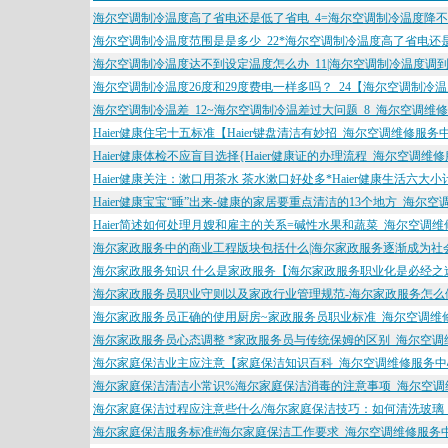
海尔空调制冷温度高了省电还是低了省电_4=海尔空调制冷温度降不
海尔空调制冷温度范围是是多少_22*海尔空调制冷温度高了省电还
海尔空调制冷温度达不到设定温度怎么办_11|海尔空调制冷温度调到
海尔空调制冷温度26度和29度费电一样多吗？_24【海尔空调制冷
海尔空调制冷温差_12~海尔空调制冷温差过大问题_8_海尔空调维
Haier健康住宅十五标准【Haier键盘清洁有妙招_海尔空调维修服务
Haier健康体检不应盲目选择{Haier健康证的办理流程_海尔空调维
Haier健康关注：漱口用茶水 茶水漱口好处多*Haier健康生活六
Haier健康宝宝“睡”出来-健康的家居要重点清洁的13个地方_海尔
Haier简述如何处理月嫂和雇主的关系=碱性水果和蔬菜_海尔空调
海尔家政服务中的商业工程版块包括什么|海尔家政服务逐渐成为社
海尔家政服务知识 什么是家政服务【海尔家政服务职业化是必经之
海尔家政服务员职业守则以及家政行业管理规范-海尔家政服务怎么
海尔家政服务员正确的使用厨房~家政服务员职业标准_海尔空调维
海尔家政服务员心态调整 *家政服务员与传统保姆的区别_海尔空调
海尔家庭保洁业主应注意【家庭保洁知识百科_海尔空调维修服务中
海尔家庭保洁清洁小常识%海尔家庭保洁消毒的注意事项_海尔空调
海尔家庭保洁过程应注意些什么/海尔家庭保洁技巧：如何清洗玻璃
海尔家庭保洁服务标准#海尔家庭保洁工作要求_海尔空调维修服务