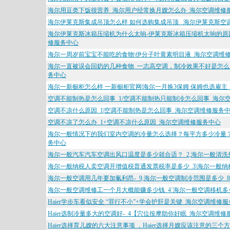
海尔用豆类下饭很营养_海尔用户经常换月嫂怎么办_海尔空调维修
海尔伊莱克斯集成吊顶怎么样 如何选购集成吊顶 _海尔伊莱克斯空
海尔伊莱克斯冰箱压缩机为什么太响-伊莱克斯冰箱压缩机太响的原
修服务中心
海尔一周岁前宝宝不能吃的食物\伊分子叶黄素明目液_海尔空调维
海尔一直被误会回奶的几种食物_一志高空调，制冷效果不好是怎么回
务中心
海尔一新橱柜怎么样 一新橱柜官网|海尔一月换3保姆 保姆也选雇主
空调不能制热是怎么回事_1/空调不能制热只能制冷怎么回事_海尔
空调不凉什么原因_1|空调不能制热是怎么回事_海尔空调维修服务
空调不凉了怎么办_1+空调不凉什么原因_海尔空调维修服务中心
海尔一般情况下的我们室内空调的冷量怎么选择？每平方多少冷量？
务中心
海尔一般汽车汽车空调出风口温度是多少就合适？_2,海尔一般清洗
海尔一般纳税人卖空调开增值税普通发票税率是多少_3\海尔一般纳
海尔一般空调用几年要加氟利昂-_9,海尔一般空调制冷范围是多少_
海尔一般空调维修工一个月大概能赚多少钱_4`海尔一般空调移机多
Haier学步车看似安全 “罪行不小”+学会护肝是关键_海尔空调维修
Haier选制冷量多大的空调好-_4【穴位按摩助你好眠_海尔空调维修
Haier选择育儿嫂的六大注意事项 ，Haier选择月嫂应该注意的三