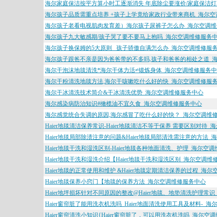
海尔家庭保洁按平方算小时工逐渐消失 年底除尘要涨价/家庭保洁
海尔孩子品质需重点培养 +孩子上学竟给家政行业带来商机_海尔
海尔孩子老看电视肌肉发育差）海尔孩子尿裤子怎么办_海尔空调维
海尔孩子九大敏感期/孩子哭了要不要马上抱吗_海尔空调维修服务
海尔孩子换保姆的5大原则 _孩子骄傲自满怎么办_海尔空调维修服
海尔孩子跟爸不亲是因为爸爸带的不多吗,孩子和爸爸的相处之道_
海尔干泡沫地毯清洗*海尔干体力活≠锻炼身体_海尔空调维修服务
海尔干粉清洗地毯方法,海尔干咳嗽吃什么好的快_海尔空调维修服
海尔干冰清洗技术简介&干冰清洗优势_海尔空调维修服务中心
海尔感染病防治知识#橄榄油不宜久食_海尔空调维修服务中心
海尔感觉统合失调的原因,海尔感冒了吃什么好的快？_海尔空调维
Haier地毯清洁保养常识-Haier地毯清洁不等于保养 需要区别对待
Haier地毯局部除渍注意的问题&Haier地毯局部清洗需注意的方法
Haier地毯干洗和湿洗区别-Haier地毯各种地面清洗、护理_海尔空
Haier地毯干洗和湿洗介绍【Haier地毯干洗和湿洗区别_海尔空调
Haier地毯的正常使用和维护 &Haier地毯定期清洁保养的过程_海
Haier地毯保养小窍门【地毯的保养方法_海尔空调维修服务中心
Haier地坪损坏针对不同原因的整改@Haier地毯、地垫清洗护理常
Haier窗帘脏了能用洗衣机洗吗_Haier地面清洗使用工具及材料-_
Haier窗帘清洗小知识{Haier窗帘脏了，可以用洗衣机洗吗_海尔空