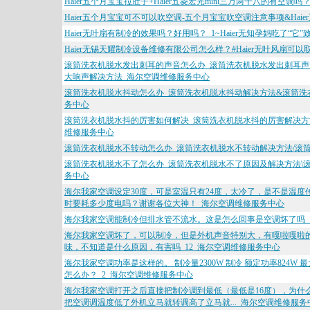
Haier五个月宝宝拉肚子+Haier五菱宏光mini三万两千八的有空
Haier五个月宝宝可不可以吹空调-五个月宝宝吹空调注意事项&Ha
Haier无叶扇有制冷的效果吗？好用吗？_1~Haier无知孕妈吃了“
Haier无锡天耀制冷设备维修有限公司怎么样？#Haier无叶风扇
滚筒洗衣机脱水发出刺耳的声音怎么办_滚筒洗衣机脱水发出刺耳声
大响声解决方法_海尔空调维修服务中心
滚筒洗衣机脱水抖动怎么办_滚筒洗衣机脱水抖动解决方法&滚筒洗
务中心
滚筒洗衣机脱水抖的厉害如何解决_滚筒洗衣机脱水抖的厉害解决方
维修服务中心
滚筒洗衣机脱水不转动怎么办_滚筒洗衣机脱水不转动解决方法/滚
滚筒洗衣机脱水不了怎么办_滚筒洗衣机脱水不了原因及解决方法\
务中心
海尔我家空调设定30度，可是室温只有24度，太冷了，是不是温
时要耗多少度电吗？谢谢各位大神！_海尔空调维修服务中心
海尔我家空调能制冷但排水管不流水。这是怎么回事是空调坏了吗_
海尔我家空调坏了，可以制冷，但是外机声音特别大，有嘎啦嘎啦的
味，不知道是什么原因，有害吗_12_海尔空调维修服务中心
海尔我家空调功率是这样的。 制冷量2300W 制冷 额定功率824W
怎么办？_2_海尔空调维修服务中心
海尔我家空调打开之后直接把制冷调到最低（最低是16度），为什么
把空调调温度低了外机立马就转调高了立马就..._海尔空调维修服务