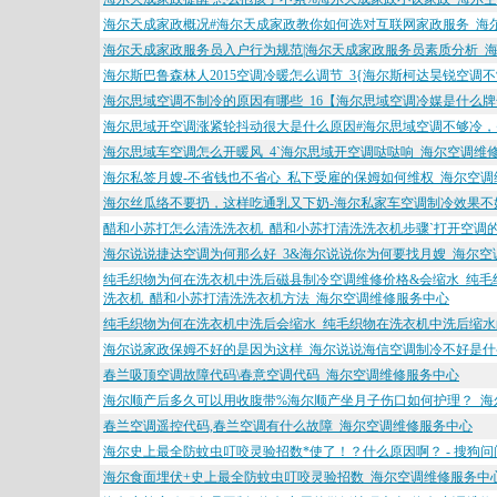
海尔天成家政概况#海尔天成家政教你如何选对互联网家政服务_海
海尔天成家政服务员入户行为规范|海尔天成家政服务员素质分析_
海尔斯巴鲁森林人2015空调冷暖怎么调节_3{海尔斯柯达昊锐空调
海尔思域空调不制冷的原因有哪些_16【海尔思域空调冷媒是什么牌
海尔思域开空调涨紧轮抖动很大是什么原因#海尔思域空调不够冷，
海尔思域车空调怎么开暖风_4`海尔思域开空调哒哒响_海尔空调维
海尔私签月嫂-不省钱也不省心_私下受雇的保姆如何维权_海尔空
海尔丝瓜络不要扔，这样吃通乳又下奶-海尔私家车空调制冷效果不
醋和小苏打怎么清洗洗衣机_醋和小苏打清洗洗衣机步骤`打开空调
海尔说说捷达空调为何那么好_3&海尔说说你为何要找月嫂_海尔空
纯毛织物为何在洗衣机中洗后磁县制冷空调维修价格&会缩水_纯
洗衣机_醋和小苏打清洗洗衣机方法_海尔空调维修服务中心
纯毛织物为何在洗衣机中洗后会缩水_纯毛织物在洗衣机中洗后缩水
海尔说家政保姆不好的是因为这样_海尔说说海信空调制冷不好是什
春兰吸顶空调故障代码\春意空调代码_海尔空调维修服务中心
海尔顺产后多久可以用收腹带%海尔顺产坐月子伤口如何护理？_海
春兰空调遥控代码,春兰空调有什么故障_海尔空调维修服务中心
海尔史上最全防蚊虫叮咬灵验招数*使了！？什么原因啊？ - 搜狗
海尔食面埋伏+史上最全防蚊虫叮咬灵验招数_海尔空调维修服务中