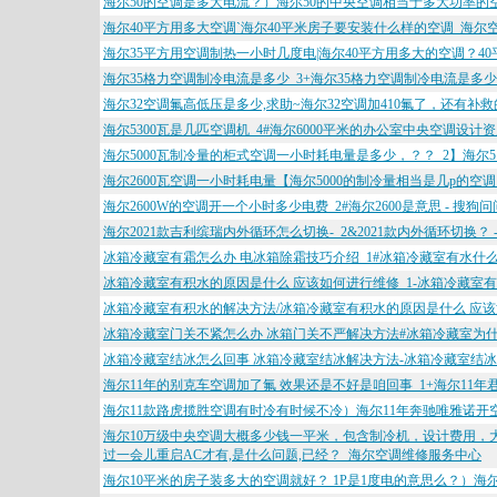
海尔50的空调是多大电流？）海尔50的中央空调相当于多大功率的
海尔40平方用多大空调`海尔40平米房子要安装什么样的空调_海尔
海尔35平方用空调制热一小时几度电|海尔40平方用多大的空调？4
海尔35格力空调制冷电流是多少_3+海尔35格力空调制冷电流是多少
海尔32空调氟高低压是多少,求助~海尔32空调加410氟了，还有补
海尔5300瓦是几匹空调机_4#海尔6000平米的办公室中央空调设
海尔5000瓦制冷量的柜式空调一小时耗电量是多少，？？_2】海尔5
海尔2600瓦空调一小时耗电量【海尔5000的制冷量相当是几p的空
海尔2600W的空调开一个小时多少电费_2#海尔2600是意思 - 搜
海尔2021款吉利缤瑞内外循环怎么切换-_2&2021款内外循环切换？
冰箱冷藏室有霜怎么办 电冰箱除霜技巧介绍_1#冰箱冷藏室有水什
冰箱冷藏室有积水的原因是什么 应该如何进行维修_1-冰箱冷藏室
冰箱冷藏室有积水的解决方法/冰箱冷藏室有积水的原因是什么 应
冰箱冷藏室门关不紧怎么办 冰箱门关不严解决方法#冰箱冷藏室为什
冰箱冷藏室结冰怎么回事 冰箱冷藏室结冰解决方法-冰箱冷藏室结冰
海尔11年的别克车空调加了氟 效果还是不好是咱回事_1+海尔11年
海尔11款路虎揽胜空调有时冷有时候不冷）海尔11年奔驰唯雅诺开
海尔10万级中央空调大概多少钱一平米，包含制冷机，设计费用，大
过一会儿重启AC才有,是什么问题,已经？_海尔空调维修服务中心
海尔10平米的房子装多大的空调就好？ 1P是1度电的意思么？）海