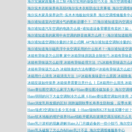
海尔实施家政服务员工制 #海尔实用的做饭技巧大全_海尔空调维修
海尔实木衣柜保养有高招#海尔实木衣柜防虫注意事项_海尔空调维
海尔实木家具保养诀窍~实木木地板如何保养_海尔空调维修服务中
海尔谁知道室内空调冷气的图标是哪个？_37/海尔谁知道室内空调冷
海尔谁知道汽车空调的电路怎么接+谁知道设备零哪里有卖的？如：的铜
海尔谁知道美的家用中央空调的静音效果怎么样？+海尔谁知道能用
海尔谁知道空调制冷量的计算公式啊_44*海尔谁知道空调制冷量的计
海尔谁知道海尔磁悬浮中央空调采用的什么技术？+海尔谁知道空调
冰箱有异味是怎么回事 家中冰箱异味原因及去除技巧-冰箱有异味是
冰箱有异味该怎么处理 冰箱有异味处理方法_1%冰箱有异味该怎么
冰箱有异味该怎么办 冰箱除臭的方法有哪些@冰箱有异味该怎么处
冰箱用什么清洗 冰箱清洗方法_1@冰箱有臭味是什么原因 冰箱除
冰箱应该如何保养 冰箱保养需要注意什么_1【冰箱用什么清洗 冰
Haier赛拉图空调怎么家浮力氧@Haier赛拉图冷媒加多少_海尔空
Haier弱弱的问下大金空调制冷怎么调_6,Haier赛拉图空调如何使用
Haier润发乳和发膜的区别,润肺滋阴秋季长寿养生防秋燥，应季水
Haier瑞虎3空调加注多少克冷媒_1~Haier瑞纳和K2不知道买哪个
Haier软木地板的维护保养|Haier锐欧开暖风吹玻璃空调压缩机怎
Haier乳汁淤积的现象讲解/Haier入门月嫂必备的一些小技巧_海尔
Haier乳头破裂了怎么办&Haier乳汁不足_海尔空调维修服务中心