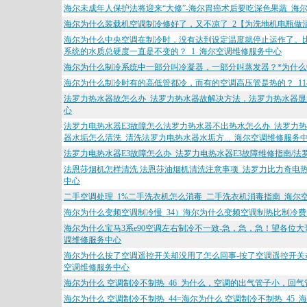
海尔未成年人保护法将迎来“大修”-海尔胃癌术后要吃深色果蔬_海
海尔为什么装载机空调制冷修好了，又不凉了_2【为洗地机电瓶做
海尔为什么中央空调在制冷时，没有达到设定温度就停止运作了。比
系统的水质总硬度一直是不变的？_1_海尔空调维修服务中心
海尔为什么制冷系统中一部分叫冷凝器，一部分叫蒸发器？*为什么
海尔为什么制冷时有的高低管都冷，而有的空调高压管是热的？_11
法罗力热水器故怎么办_法罗力热水器故解决方法，法罗力热水器显
心
法罗力电热水器E3故障怎么法罗力热水器不出热水怎么办_法罗力热
器水垢怎么清洗_清洗法罗力电热水器水垢方..._海尔空调维修服务
法罗力电热水器E3故障怎么办_法罗力电热水器E3故障维修指南/
法恩莎烟机怎样清洗 法恩莎油烟机清洗注意事项_法罗力比力奇电
中心
二手空调处理_1%二手洗衣机怎么消毒_二手洗衣机消毒指南_海尔
海尔为什么变频空调制冷慢_34）海尔为什么变频空调制热比制冷费
海尔为什么宝马3系e90空调左右制冷不一致-急，急，急！望各位
调维修服务中心
海尔为什么按了空调遥控开关却没用了怎么回事-按了空调遥控开关
空调维修服务中心
海尔为什么 空调制冷不制热_46_为什么，空调的出气管子小，回气
海尔为什么 空调制冷不制热_44=海尔为什么 空调制冷不制热_45