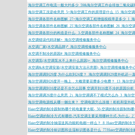
海尔空调工作电流一般大约多少_59&海尔空调工作会排放二氧化碳
海尔空调工况是啥意思_5=海尔空调工作的原理是什么_15_海尔空
海尔空调各部件名称图解_27=海尔空调工程增值税税率是多少_1_
海尔空调各部件名称图解_25`海尔空调各部件名称图解_26_海尔空
海尔空调各部分的构造是什么-_3-空调各部件名称图解_24_海尔空
水空调错误代码详解+_海尔空调维修服务中心
水空调厂家(水空调品牌)*_海尔空调维修服务中心
水空调不制冷的原因#_海尔空调维修服务中心
水空调泵(水空调泵水不上来什么原因)=_海尔空调维修服务中心
水空调&水空调安装(水空调安装方法示意图)_海尔空调维修服务中
海尔空调调到29度,为什么吹到24度？_海尔空调调到29度外机还
海尔空调调到26度开一晚上，大概需要花费多少电费？_13_海尔空
海尔空调调到16度还是不冷怎么回事 空调开到16度不冷的原因分析_
海尔空调调26度什么意思_2）海尔空调调不了模式怎么办_3_海尔
海尔空调电源线从哪一侧出来？_空调电源怎么连接！柜机和室外机
Haier空调的制冷跟制热哪个耗电量更大呢-_50-空调的制冷跟制热
Haier空调的制冷方式有哪些-汽车空调主要采用哪种方式-为什么-_2
Haier空调的制冷抽湿送风功能耗电都一样么？_8_Haier空调的制
Haier空调的制冷标识图和去湿标识图各是什么_77/Haier空调的