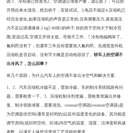
因:1、冷却液已挥发光2、空调滤芯堵塞严重，滤芯脏了，可以拆
开用自来水清洗，然后烘干，安装试试。3,电压不稳定4,压缩机已
经完全老化,如果压缩机的声音是正常的,仪表测量压力,蒸发器压
力不足以填满液体,1 kg5 60块5的样子,你的房子空间大于制冷范
围,室温过高,空调又开得太低，导致不工作。7.冷热电磁阀坏了。
氟利昂没有了，但通常三年后你需要加入氟利昂。先感觉室外机
压缩机是否启动，没有字大概是启动电容挂了。
轿车上的空调不
出冷风了，怎么回事？
有几个原因，为什么汽车上的空调不发出冷空气和解决方案:
1。2、汽车压缩机冷媒不足，需加冷媒。车的制冷系统线路有问
题，需要检查一下。3、压缩机制冷剂泄漏，需检查泄漏点并修
复。制冷管路堵塞，需要清洗。roomair空调器(roomair空调器)是
为空调提供空间(通常是封闭的)以应对温度变化的设备。其功能是
调节房间(或封闭空间、区域)内空气的温度、湿度、洁净度和风速
参数，以满足人体舒适度或工艺流程的要求。