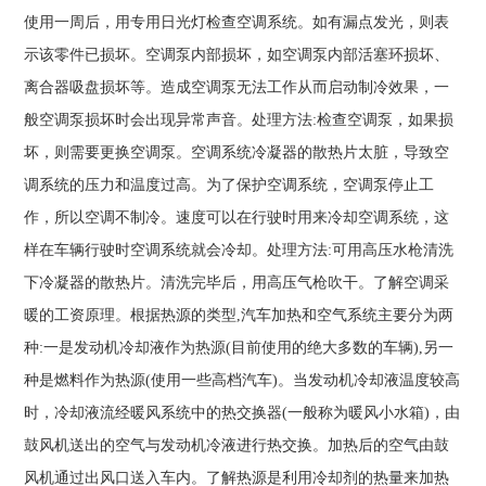
使用一周后，用专用日光灯检查空调系统。如有漏点发光，则表
示该零件已损坏。空调泵内部损坏，如空调泵内部活塞环损坏、
离合器吸盘损坏等。造成空调泵无法工作从而启动制冷效果，一
般空调泵损坏时会出现异常声音。处理方法:检查空调泵，如果损
坏，则需要更换空调泵。空调系统冷凝器的散热片太脏，导致空
调系统的压力和温度过高。为了保护空调系统，空调泵停止工
作，所以空调不制冷。速度可以在行驶时用来冷却空调系统，这
样在车辆行驶时空调系统就会冷却。处理方法:可用高压水枪清洗
下冷凝器的散热片。清洗完毕后，用高压气枪吹干。了解空调采
暖的工资原理。根据热源的类型,汽车加热和空气系统主要分为两
种:一是发动机冷却液作为热源(目前使用的绝大多数的车辆),另一
种是燃料作为热源(使用一些高档汽车)。当发动机冷却液温度较高
时，冷却液流经暖风系统中的热交换器(一般称为暖风小水箱)，由
鼓风机送出的空气与发动机冷液进行热交换。加热后的空气由鼓
风机通过出风口送入车内。了解热源是利用冷却剂的热量来加热