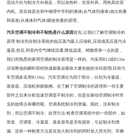
流动方向与制冷方向相反，所以加热时，吹室外风，用热风吹室
内机。其实就是在初中物理中学到的液体(从气体到液体)放出热量
和蒸发(从液体到气体)吸收热量的原理。
汽车空调不制冷和不制热是什么原因
首先,让我们了解空调制冷的
原理:制冷剂在制冷系统的低压蒸汽吸入压缩机,压缩成高压蒸汽冷
凝器,然后,和室内空气继续流通,降低温度。稍微简单一点的是，
我们所熟悉的家用空调的制冷原理是一样的。均采用R12或R134a
压缩释放的瞬时容积快速膨胀会吸收大量热能的冷却原理(目前汽
车空调多采用R134a)。汽车空调分为四个部分，分别为冷凝器、
蒸发器、压缩机和膨胀阀。在了解了空调制冷的原理和一些主要
部件之后来分析怠速空调是不制冷的，但是在驱动空调制冷时常
见的故障点有哪些呢。空调系统制冷剂泄漏。因此，没有制冷
剂，所以空调不制冷。处理方法:检查空调系统中的一些部件，如
管道、空调泵、冷凝器、蒸发器等是否有损坏，引起制冷剂泄
漏。还有一种检查方法是在加入制冷剂的同时加入荧光剂。车辆