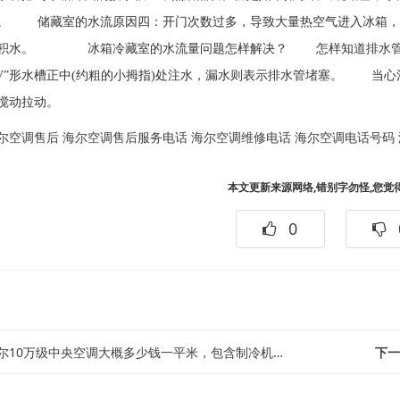
。 储藏室的水流原因四：开门次数过多，导致大量热空气进入冰箱，
致积水。 冰箱冷藏室的水流量问题怎样解决？ 怎样知道排水管是
“V”形水槽正中(约粗的小拇指)处注水，漏水则表示排水管堵塞。 当
搅动拉动。
尔空调售后
海尔空调售后服务电话
海尔空调维修电话
海尔空调电话号码
本文更新来源网络,错别字勿怪,您觉
0
10万级中央空调大概多少钱一平米，包含制冷机，设计费用，大概一千平米！！！急...
下一