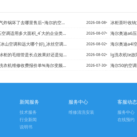
坏了去哪里售后~海尔的空气炸锅坏了去哪里售后维修
冰柜茶叶收纳
2026-08-08
调适用多大面积_4`大的企业类别 - 搜狗问问
海尔奥迪a6压缩机空调压力正
2026-08-07
山空调和远大哪个好)_冰丝空调裤(冰丝空调裤男)
海尔奥迪a4l空调制冷效果差
2026-08-02
管是长点效果好还是短点效果好？-海尔冰箱的制冷循环系统-单循环...
lg洗衣机te
2026-08-02
修收费报价单%海尔变频洗衣机维修收费报价单图片最新收费标准
海尔50的空调是多大
2026-07-30
新闻服务
服务中心
客服动态
技术服务
维修清洗安装
服务中心
行业新闻
在线预约
说明书