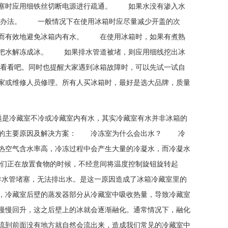
堵塞时应用细铁丝切断电源进行疏通。 如果水没有渗入水
办法。 一般情况下在使用冰箱时应尽量减少开盖的次
从而有效地避免冰箱内有水。 在使用冰箱时，如果有煮熟
接把水解冻成冰。 如果排水管道被堵，则应用细线挖出冰
看吧。同时也提醒大家遇到冰箱故障时，可以先试一试自
家或维修人员修理。所有人买冰箱时，最好是选大品牌，质量
题是冷藏室不冷或冷藏室内有水，其实冷藏室有水并非冰箱的
流动的主要原因及解决方案： 冷冻室为什么会出水？ 冷
热空气含水率高，冷冻过程中会产生大量的冷凝水，而冷凝水
们正在放置食物的时候，不经意间将温度控制旋钮旋转起
排水管堵塞，无法排出水。是这一原因造成了冰箱冷藏室里的
，冷藏室后壁的蒸发器部分从冷藏室中吸收热量，导致冷藏室
慢慢回升，这之后壁上的冰就会逐渐融化。通常情况下，融化
流到前面没有地方就自然会流出来，造成我们常见的冷藏室中