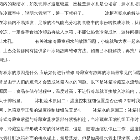
箱内的凝结水，如发现排水速度较差，应检查漏水孔是否堵塞，漏水孔
存在冷藏室中，说明水管堵了，通一下就好了。 冰柜有积水的解决
在冰箱内不易挥发，足够的冷气能充分地将食物中的水份转换成冰块，
冷冻，一定要等食物冷却后再放入冰箱，不能让热食冷凝成冰，这样间
排水孔。 有关冰箱冷藏室积水的故障问题，小编就和大家一起来看
，土巴兔装修网有提供多种冰箱故障维修方法。如自己不能解决，再找厂
用过~
有积水的原因是什么 应该如何进行维修 冷藏室有故障的冰箱最常见的问
常是由于人们的疏忽才会造成冰箱内水的问题。以下是冰箱冷藏室水
原因一：食品在储存过程中，温度过高，不进行冷却就直接放入冰箱内，
大于排出量。 冰柜流水原因二：温度控制旋钮位置是否正确？有时我
何，冰箱夏季正常的温度控制旋钮位置是4。 冰箱水的原因三：冰箱
冷式冷藏室后壁与冷藏室蒸发器部分紧密相连，当冷藏室压缩机组工作时
降，冷藏室后壁形成均匀的薄冰或霜。但是，随着压缩机停止工作，温度
水管排到冰箱外面的接水板上，然后蒸发。但是如果排水管出现堵塞，水