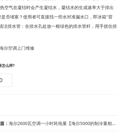
热空气在凝结时会产生凝结水，凝结水的生成速率大于排出
否堵塞？使用者可直接找一些水对准漏水口，即冰箱“背
心清洁排水管：在排水孔处放一根绿色的排水管杆，用手抓住排
海尔空调上门维修
得怎么样?
0
篇：
海尔2600瓦空调一小时耗电量【海尔5000的制冷量相当是几p的空调？_6