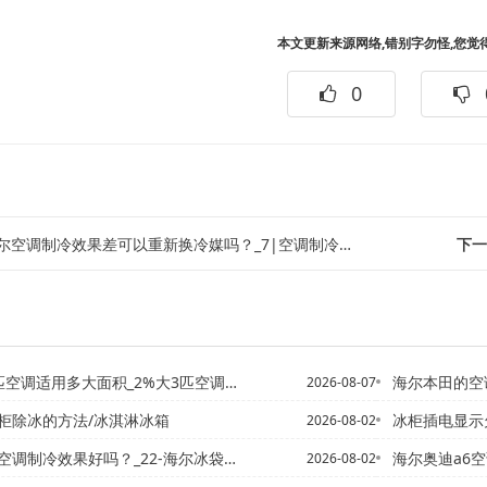
本文更新来源网络,错别字勿怪,您觉
0
空调制冷效果差可以重新换冷媒吗？_7|空调制冷效果差了．就是需要加氟了吗？_...
下一
调适用多大面积_2%大3匹空调适用多大面积_3
海尔本田的空调不制冷有
2026-08-07
柜除冰的方法/冰淇淋冰箱
冰柜插电显示欠压
2026-08-02
制冷效果好吗？_22-海尔冰袋可以在哪些地方购买
海尔奥迪a6空调开关在
2026-08-02