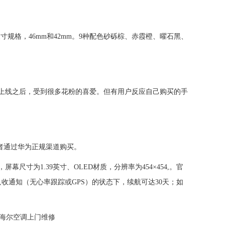
规格，46mm和42mm。9种配色砂砾棕、赤霞橙、曜石黑、
商城上线之后，受到很多花粉的喜爱。但有用户反应自己购买的手
者通过华为正规渠道购买。
幕尺寸为1.39英寸、OLED材质，分辨率为454×454,。官
在只收通知（无心率跟踪或GPS）的状态下，续航可达30天；如
海尔空调上门维修